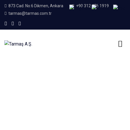
873 Cad. No:6 Dikmen, Ankara
+90 312 476 1919
tarmas@tarmas.com.tr
Home
Blog
beton santralleri
Etiket:
beton santralleri