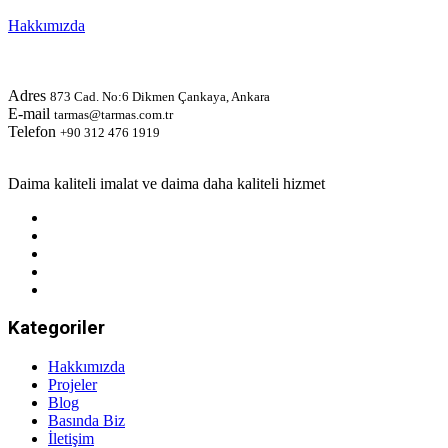
Yenilikçi, verimli ve güvenilir iş modelleri!
Hakkımızda
Adres
873 Cad. No:6 Dikmen Çankaya, Ankara
E-mail
tarmas@tarmas.com.tr
Telefon
+90 312 476 1919
Daima kaliteli imalat ve daima daha kaliteli hizmet
Kategoriler
Hakkımızda
Projeler
Blog
Basında Biz
İletişim