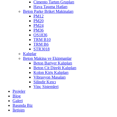
Çimento Tartım Grupları
Hava Taşıma Hatları
Beton Parke Briket Makinaları
PM12
PM20
PM24
PM36
OS1836
TRM B10
TRM B6
STR3018
Kalıplar
Beton Makina ve Ekipmanlar
Beton Bariyer Kalıpları
Beton Çit Direği Kalıpları
Kolon Kiriş Kalıpları
Vibrasyon Masaları
Silindir Kırıcı
Vinç Sistemleri
Projeler
Blog
Galeri
Basında Biz
İletişim