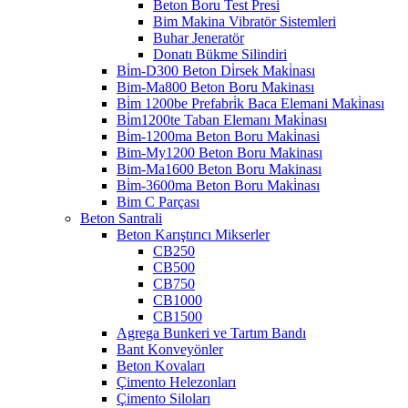
Beton Boru Test Presi
Bim Makina Vibratör Sistemleri
Buhar Jeneratör
Donatı Bükme Silindiri
Bi̇m-D300 Beton Di̇rsek Maki̇nası
Bim-Ma800 Beton Boru Makinası
Bi̇m 1200be Prefabri̇k Baca Elemani Maki̇nası
Bi̇m1200te Taban Elemanı Maki̇nası
Bi̇m-1200ma Beton Boru Maki̇nasi
Bim-My1200 Beton Boru Makinası
Bim-Ma1600 Beton Boru Makinası
Bi̇m-3600ma Beton Boru Maki̇nası
Bim C Parçası
Beton Santrali
Beton Karıştırıcı Mikserler
CB250
CB500
CB750
CB1000
CB1500
Agrega Bunkeri ve Tartım Bandı
Bant Konveyönler
Beton Kovaları
Çimento Helezonları
Çimento Siloları