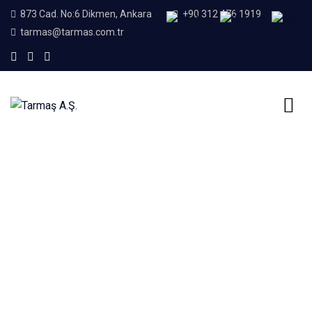
873 Cad. No:6 Dikmen, Ankara
+90 312 476 1919
tarmas@tarmas.com.tr
Home
Beton Boru Test Presi
Beton Boru Test Presi