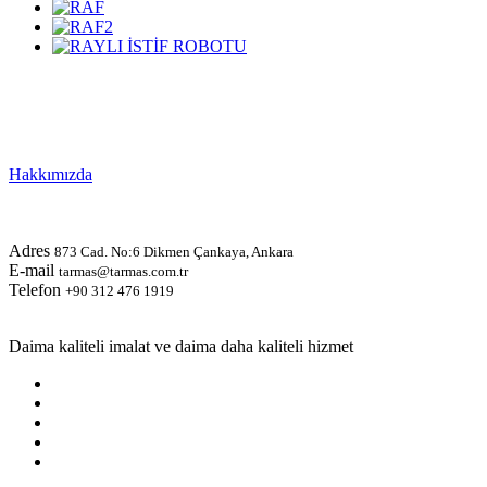
Yenilikçi, verimli ve güvenilir iş modelleri!
Hakkımızda
Adres
873 Cad. No:6 Dikmen Çankaya, Ankara
E-mail
tarmas@tarmas.com.tr
Telefon
+90 312 476 1919
Daima kaliteli imalat ve daima daha kaliteli hizmet