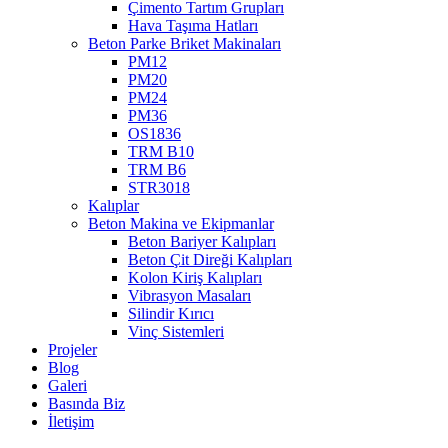
Çimento Tartım Grupları
Hava Taşıma Hatları
Beton Parke Briket Makinaları
PM12
PM20
PM24
PM36
OS1836
TRM B10
TRM B6
STR3018
Kalıplar
Beton Makina ve Ekipmanlar
Beton Bariyer Kalıpları
Beton Çit Direği Kalıpları
Kolon Kiriş Kalıpları
Vibrasyon Masaları
Silindir Kırıcı
Vinç Sistemleri
Projeler
Blog
Galeri
Basında Biz
İletişim