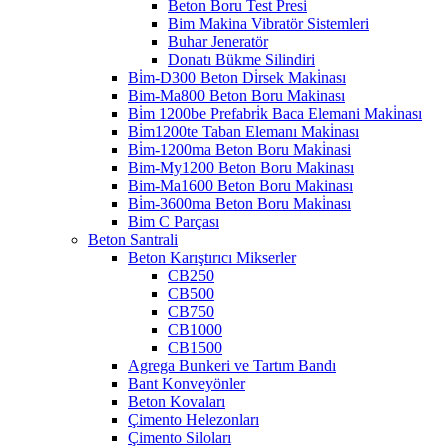
Beton Boru Test Presi
Bim Makina Vibratör Sistemleri
Buhar Jeneratör
Donatı Bükme Silindiri
Bi̇m-D300 Beton Di̇rsek Maki̇nası
Bim-Ma800 Beton Boru Makinası
Bi̇m 1200be Prefabri̇k Baca Elemani Maki̇nası
Bi̇m1200te Taban Elemanı Maki̇nası
Bi̇m-1200ma Beton Boru Maki̇nasi
Bim-My1200 Beton Boru Makinası
Bim-Ma1600 Beton Boru Makinası
Bi̇m-3600ma Beton Boru Maki̇nası
Bim C Parçası
Beton Santrali
Beton Karıştırıcı Mikserler
CB250
CB500
CB750
CB1000
CB1500
Agrega Bunkeri ve Tartım Bandı
Bant Konveyönler
Beton Kovaları
Çimento Helezonları
Çimento Siloları