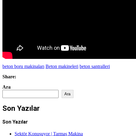
beton boru makinaları
Beton makineleri
beton santralleri
Share:
Ara
Ara
Son Yazılar
Son Yazılar
Sektör Konuşuyor | Tarmaş Makina