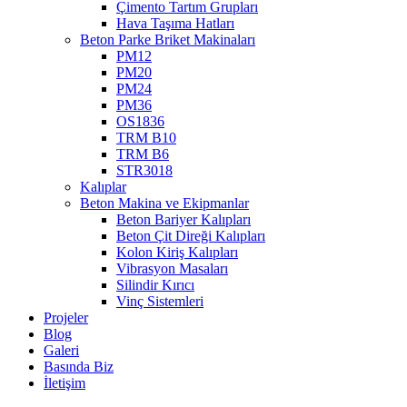
Çimento Tartım Grupları
Hava Taşıma Hatları
Beton Parke Briket Makinaları
PM12
PM20
PM24
PM36
OS1836
TRM B10
TRM B6
STR3018
Kalıplar
Beton Makina ve Ekipmanlar
Beton Bariyer Kalıpları
Beton Çit Direği Kalıpları
Kolon Kiriş Kalıpları
Vibrasyon Masaları
Silindir Kırıcı
Vinç Sistemleri
Projeler
Blog
Galeri
Basında Biz
İletişim