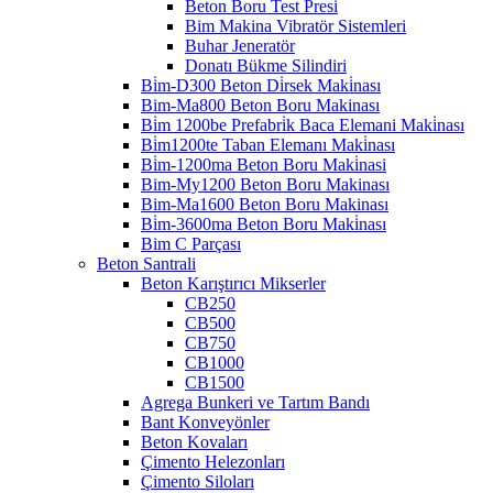
Beton Boru Test Presi
Bim Makina Vibratör Sistemleri
Buhar Jeneratör
Donatı Bükme Silindiri
Bi̇m-D300 Beton Di̇rsek Maki̇nası
Bim-Ma800 Beton Boru Makinası
Bi̇m 1200be Prefabri̇k Baca Elemani Maki̇nası
Bi̇m1200te Taban Elemanı Maki̇nası
Bi̇m-1200ma Beton Boru Maki̇nasi
Bim-My1200 Beton Boru Makinası
Bim-Ma1600 Beton Boru Makinası
Bi̇m-3600ma Beton Boru Maki̇nası
Bim C Parçası
Beton Santrali
Beton Karıştırıcı Mikserler
CB250
CB500
CB750
CB1000
CB1500
Agrega Bunkeri ve Tartım Bandı
Bant Konveyönler
Beton Kovaları
Çimento Helezonları
Çimento Siloları