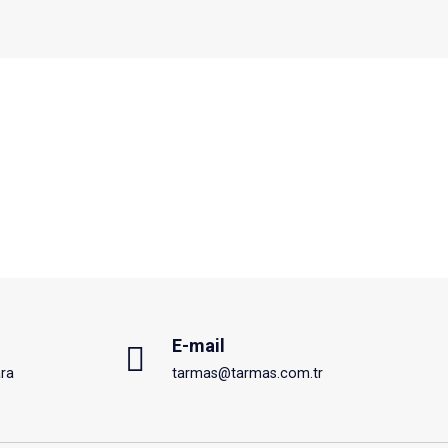
E-mail
ra
tarmas@tarmas.com.tr