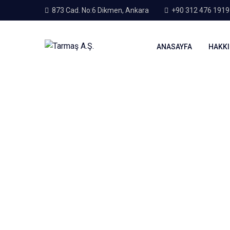
873 Cad. No:6 Dikmen, Ankara
+90 312 476 1919
ANASAYFA
HAKKI
Home
Blog
Energy
Tarmaş Makina Mısır Fuarı
Tarmaş Makina Mısı