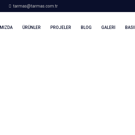
tarmas@tarmas.com.tr
MIZDA
ÜRÜNLER
PROJELER
BLOG
GALERI
BASI
nda
r Fuarında