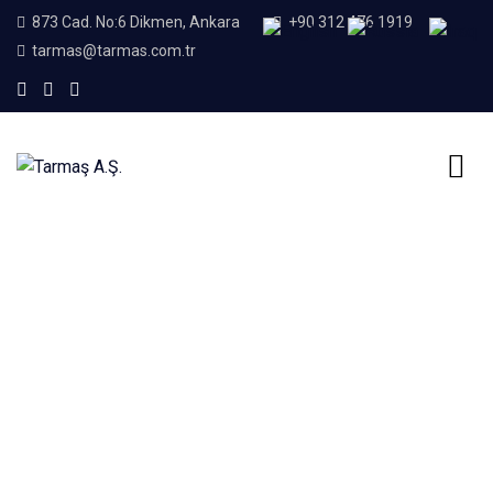
873 Cad. No:6 Dikmen, Ankara
+90 312 476 1919
tarmas@tarmas.com.tr
Home
Bantlı Bunker Besleme
Bantlı Bunker Besleme